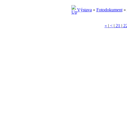
Výstava
»
Fotodokument
»
«
|
<
|
21
|
2