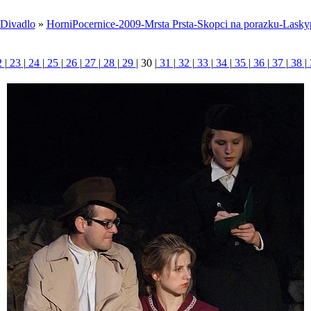
Divadlo
»
HorniPocernice-2009-Mrsta Prsta-Skopci na porazku-Lasky
2
|
23
|
24
|
25
|
26
|
27
|
28
|
29
|
30
|
31
|
32
|
33
|
34
|
35
|
36
|
37
|
38
|