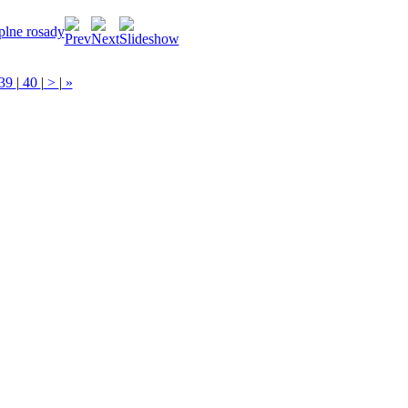
plne rosady
39
|
40
|
>
|
»