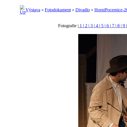
Výstava
»
Fotodokument
»
Divadlo
»
HorniPocernice-2
Fotografie |
1
|
2
|
3
|
4
|
5
|
6
|
7
|
8
|
9
|