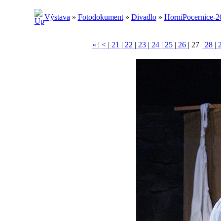
Výstava
»
Fotodokument
»
Divadlo
»
HorniPocernice-2
«
|
<
|
21
|
22
|
23
|
24
|
25
|
26
|
27
|
28
|