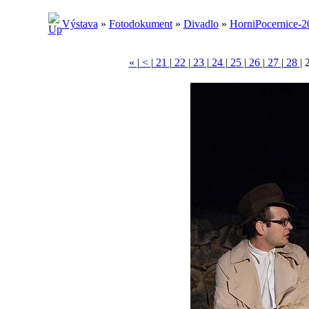
Výstava
»
Fotodokument
»
Divadlo
»
HorniPocernice-2
«
|
<
|
21
|
22
|
23
|
24
|
25
|
26
|
27
|
28
|