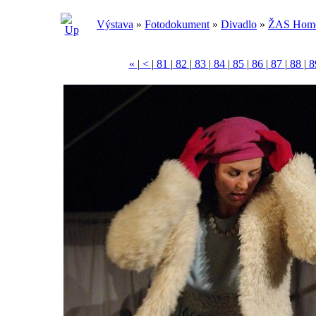
Výstava
»
Fotodokument
»
Divadlo
»
ŽAS Homol
«
|
<
|
81
|
82
|
83
|
84
|
85
|
86
|
87
|
88
|
8