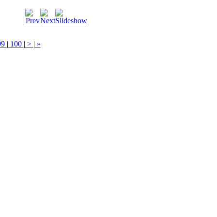
99
|
100
|
>
|
»