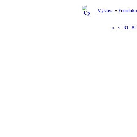
Výstava
»
Fotodok
«
|
<
|
81
|
8