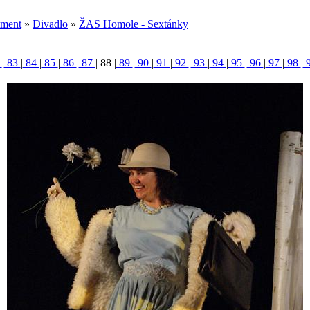
ument
»
Divadlo
»
ŽAS Homole - Sextánky
2
|
83
|
84
|
85
|
86
|
87
|
88
|
89
|
90
|
91
|
92
|
93
|
94
|
95
|
96
|
97
|
98
|