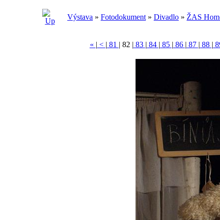
Výstava
»
Fotodokument
»
Divadlo
»
ŽAS Homol
«
|
<
|
81
|
82
|
83
|
84
|
85
|
86
|
87
|
88
|
8