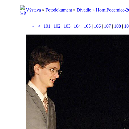
Výstava
»
Fotodokument
»
Divadlo
»
HorniPocernice-2
«
|
<
|
101
|
102
|
103
|
104
|
105
|
106
|
107
|
108
|
1