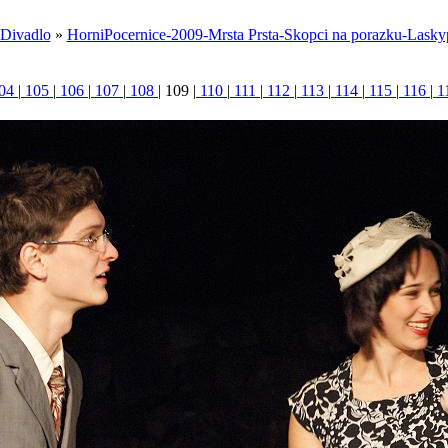
Divadlo
»
HorniPocernice-2009-Mrsta Prsta-Skopci na porazku-Lasky
04
|
105
|
106
|
107
|
108
|
109
|
110
|
111
|
112
|
113
|
114
|
115
|
116
|
1