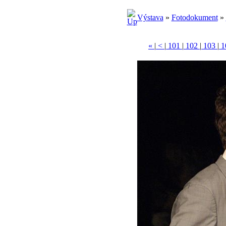
Výstava
»
Fotodokument
»
«
|
<
|
101
|
102
|
103
|
1