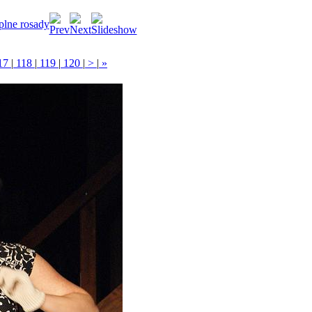
plne rosady
17
|
118
|
119
|
120
|
>
|
»