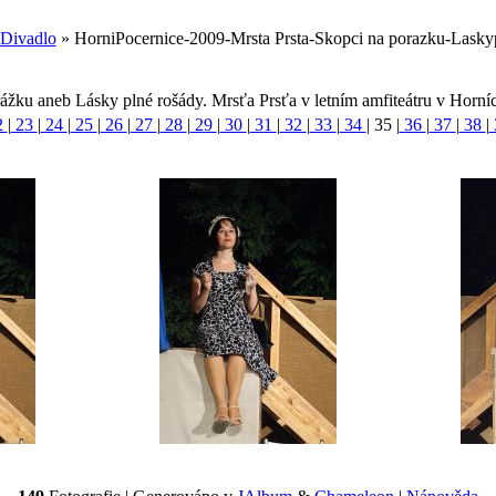
Divadlo
» HorniPocernice-2009-Mrsta Prsta-Skopci na porazku-Lasky
ážku aneb Lásky plné rošády. Mrsťa Prsťa v letním amfiteátru v Horní
2
|
23
|
24
|
25
|
26
|
27
|
28
|
29
|
30
|
31
|
32
|
33
|
34
|
35
|
36
|
37
|
38
|