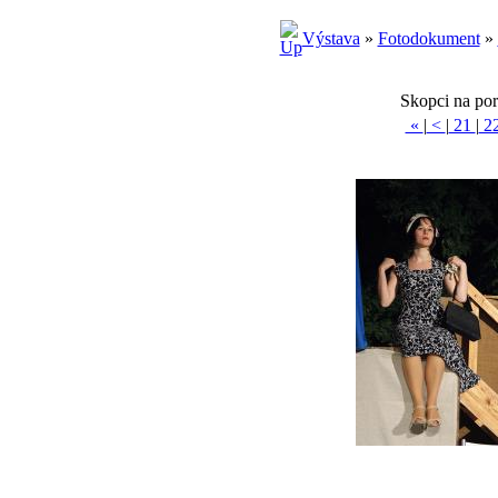
Výstava
»
Fotodokument
»
Skopci na por
«
|
<
|
21
|
2