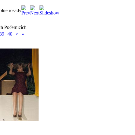
plne rosady
ch Počernicích
39
|
40
|
>
|
»