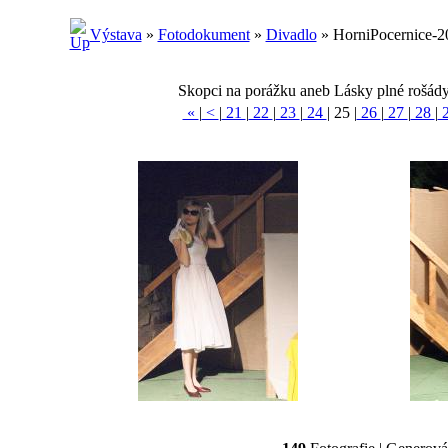
Výstava
»
Fotodokument
»
Divadlo
» HorniPocernice-20
Skopci na porážku aneb Lásky plné rošády.
«
|
<
|
21
|
22
|
23
|
24
|
25
|
26
|
27
|
28
|