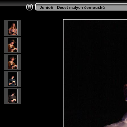
Junioři - Deset malých černoušků