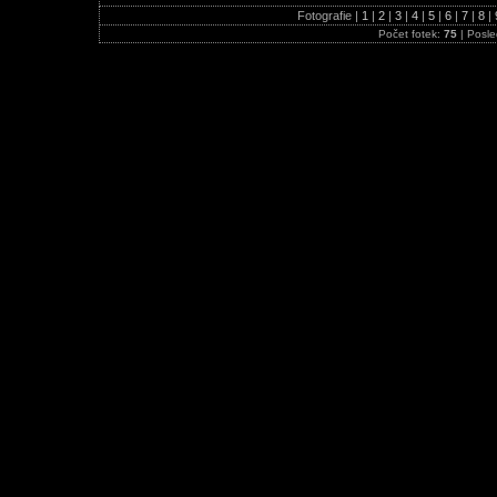
Fotografie |
1
|
2
|
3
|
4
|
5
|
6
|
7
|
8
|
Počet fotek:
75
| Posle