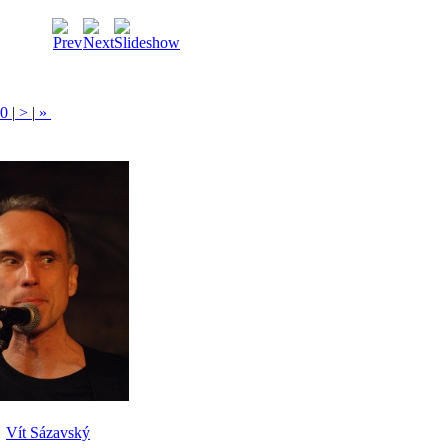
0
|
>
|
»
Vít Sázavský