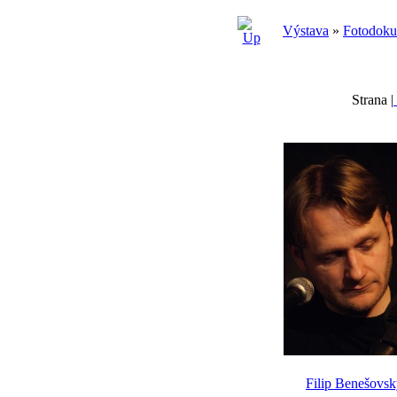
Výstava
»
Fotodok
Strana |
Filip Benešovs