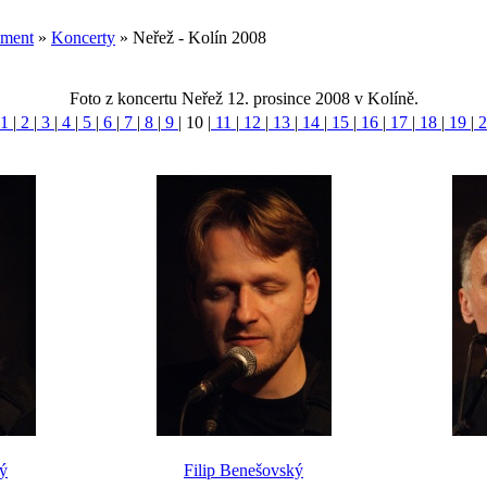
ument
»
Koncerty
» Neřež - Kolín 2008
Foto z koncertu Neřež 12. prosince 2008 v Kolíně.
1
|
2
|
3
|
4
|
5
|
6
|
7
|
8
|
9
|
10
|
11
|
12
|
13
|
14
|
15
|
16
|
17
|
18
|
19
|
2
ký
Filip Benešovský