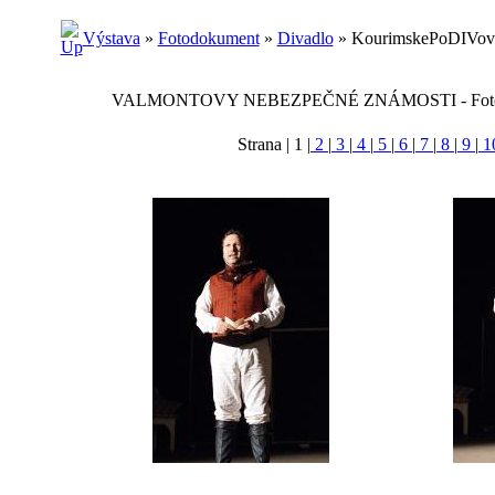
Výstava
»
Fotodokument
»
Divadlo
» KourimskePoDIVovan
VALMONTOVY NEBEZPEČNÉ ZNÁMOSTI - Foto z premi
Strana |
1
|
2
|
3
|
4
|
5
|
6
|
7
|
8
|
9
|
1