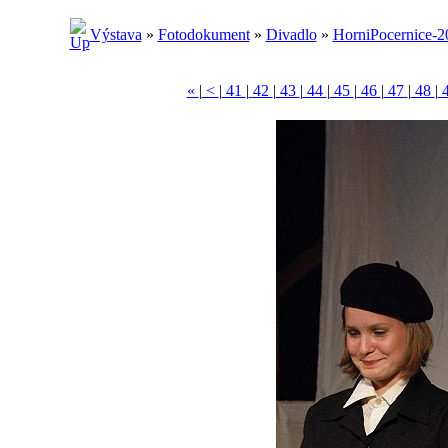
Výstava
»
Fotodokument
»
Divadlo
»
HorniPocernice-2
«
|
<
|
41
|
42
|
43
|
44
|
45
|
46
|
47
|
48
|