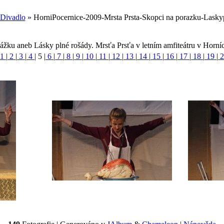
Divadlo
» HorniPocernice-2009-Mrsta Prsta-Skopci na porazku-Lasky
ážku aneb Lásky plné rošády. Mrsťa Prsťa v letním amfiteátru v Horní
1
|
2
|
3
|
4
|
5
|
6
|
7
|
8
|
9
|
10
|
11
|
12
|
13
|
14
|
15
|
16
|
17
|
18
|
19
|
2