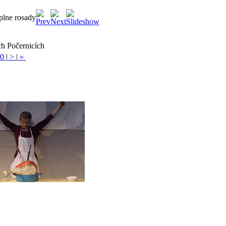
plne rosady
ch Počernicích
0
|
>
|
»